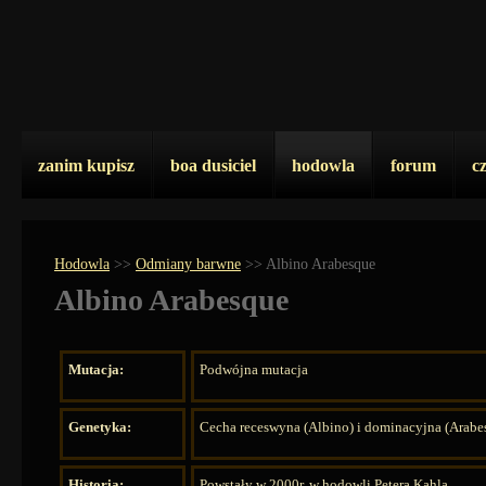
zanim kupisz
boa dusiciel
hodowla
forum
c
Hodowla
>>
Odmiany barwne
>>
Albino Arabesque
Albino Arabesque
Mutacja:
Podwójna mutacja
Genetyka:
Cecha receswyna (Albino) i dominacyjna (Arabe
Historia:
Powstały w 2000r. w hodowli Petera Kahla.