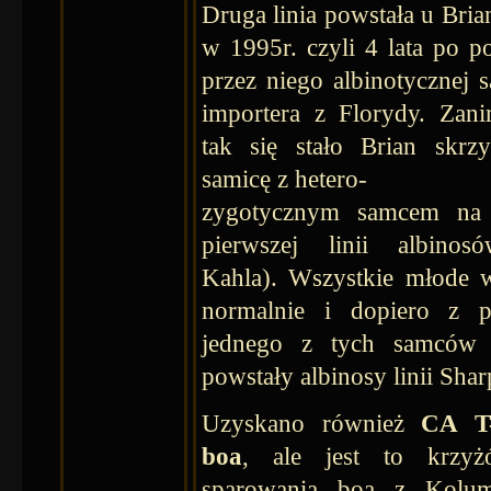
Druga linia powstała u Bria
w 1995r. czyli 4 lata po p
przez niego albinotycznej 
importera z Florydy. Zan
tak się stało Brian skrz
samicę z hetero-
zygotycznym samcem na 
pierwszej linii albinosó
Kahla). Wszystkie młode 
normalnie i dopiero z po
jednego z tych samców
powstały albinosy linii Shar
Uzyskano również
CA T-
boa
, ale jest to krzy
sparowania boa z Kolum