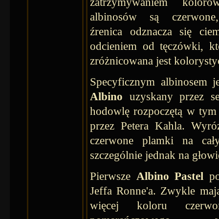
zatrzymywaniem koloró
albinosów są czerwone
źrenica odznacza się cie
odcieniem od tęczówki, kt
zróżnicowana jest kolorysty
Specyficznym albinosem j
Albino
uzyskany przez s
hodowlę rozpoczętą w tym
przez Petera Kahla. Wyró
czerwone plamki na cały
szczególnie jednak na głowi
Pierwsze
Albino Pastel
po
Jeffa Ronne'a. Zwykle mają
więcej koloru czerw