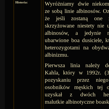
Historia:
Wyróżniamy dwie niekomp
ze sobą linie albinosów. Oz
że jeśli zostaną one 
skrzyżowane niestety nie
albinosów, a jedynie n
ubarwione boa dusiciele, k
heterozygotami na obydwa
albinizmu.
Pierwsza linia należy d
Kahla, który w 1992r. (3
pozyskaniu przez nieg
osobników męskich tej o
uzyskał z dwóch hete
malutkie albinotyczne boask