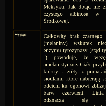
Meksyku. Jak dotąd nie z
czystego albinosa w 
Środkowej.
Wygląd:
Całkowity brak czarnego 
(melaniny) wskutek nieo
enzymu tyrozynazy (stąd t
-) powoduje, że węż
amelanistyczne. Ciało przyb
kolory - żółty z pomara
siodłami, które nabierają s
odcieni ku ogonowi zbliżaj
barw czerwieni. Linia
odznacza się dł