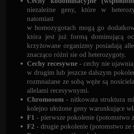
Cechy kodominacyjne (współdomi
niezależne geny, które w heteroz
natomiast
w homozygotach mogą go dodatkowo 
która jest już formą dominującą oc
krzyżowane organizmy posiadają all
znacząco różni sie od heterozygoty.
Cechy recesywne
- cechy nie ujawnia
w drugim lub jeszcze dalszym pokole
rozmnażane ze sobą węże są nosicie
allelami recesywnymi.
Chromosom
- nitkowata struktura mi
kolejno ułożone geny warunkujące wła
F1
- pierwsze pokolenie (potomstwo 
F2
- drugie pokolenie (potomstwo ze 