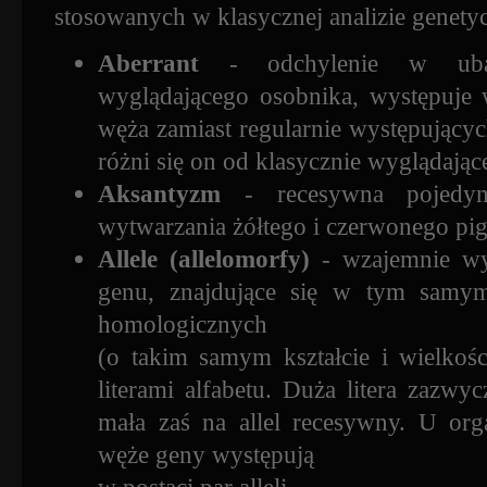
stosowanych w klasycznej analizie genetyc
Aberrant
- odchylenie w ubar
wyglądającego osobnika, występuje 
węża zamiast regularnie występującyc
różni się on od klasycznie wyglądając
Aksantyzm
- recesywna pojedync
wytwarzania żółtego i czerwonego pi
Allele (allelomorfy)
- wzajemnie wy
genu, znajdujące się w tym samy
homologicznych
(o takim samym kształcie i wielkośc
literami alfabetu. Duża litera zazwy
mała zaś na allel recesywny. U org
węże geny występują
w postaci par alleli.