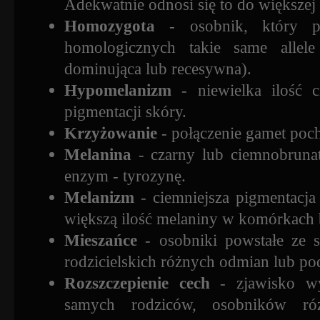
Adekwatnie odnosi się to do większej 
Homozygota
- osobnik, który p
homologicznych takie same alle
dominująca lub recesywna).
Hypomelanizm
- niewielka ilość 
pigmentacji skóry.
Krzyżowanie
- połączenie gamet poc
Melanina
- czarny lub ciemnobruna
enzym - tyrozynę.
Melanizm
- ciemniejsza pigmentacja
większą ilość melaniny w komórkach
Mieszańce
- osobniki powstałe ze
rodzicielskich różnych odmian lub p
Rozszczepienie cech
- zjawisko wy
samych rodziców, osobników róż