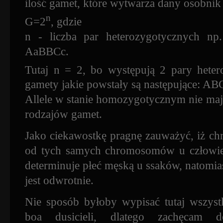
ilość gamet, które wytwarza dany osobn
n
G=2
, gdzie
n - liczba par heterozygotycznych np.
AaBBCc.
Tutaj n = 2, bo występują 2 pary hete
gamety jakie powstały są następujące: A
Allele w stanie homozygotycznym nie ma
rodzajów gamet.
Jako ciekawostkę pragnę zauważyć, iż ch
od tych samych chromosomów u człowi
determinuje płeć męską u ssaków, natomi
jest odwrotnie.
Nie sposób byłoby wypisać tutaj wszys
boa dusicieli, dlatego zachęcam d