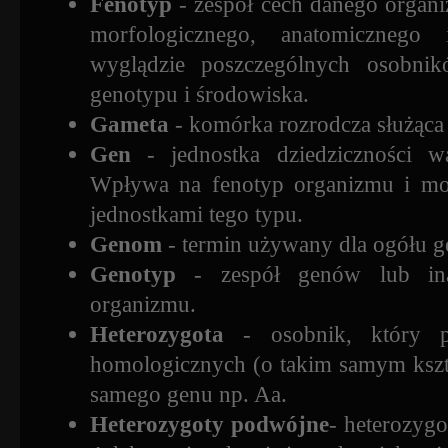
Fenotyp
- zespół cech danego organi
morfologicznego, anatomicznego 
wyglądzie poszczególnych osobnik
genotypu i środowiska.
Gameta
- komórka rozrodcza służąca
Gen
- jednostka dziedziczności w
Wpływa na fenotyp organizmu i moż
jednostkami tego typu.
Genom
- termin używany dla ogółu 
Genotyp
- zespół genów lub ina
organizmu.
Heterozygota
- osobnik, który p
homologicznych (o takim samym kształ
samego genu np. Aa.
Heterozygoty podwójne
- heterozyg