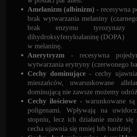
Amelanizm (albinizm)
- recesywna p
brak wytwarzania melaniny (czarneg
brak enzymu tyrozynazy p
dihydroksyfenyloalaninę (DOPA)
w melaninę.
Anerytryzm
- recesywna pojedyn
wytwarzania erytryny (czerwonego ba
Cechy dominujące
- cechy ujawnia
mieszańców, uwarunkowane allel
dominującą nie zawsze możemy odróżn
Cechy ilościowe
- warunkowane są 
poligenami. Wpływają na uwidocz
stopniu, lecz ich działanie może s
cecha ujawnia się mniej lub bardziej.