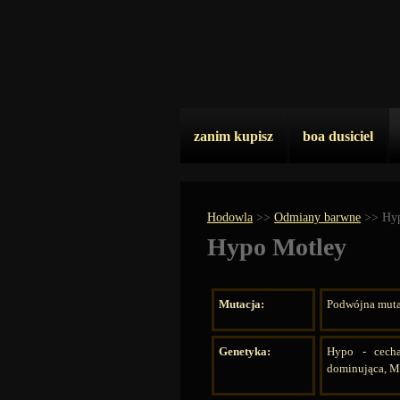
zanim kupisz
boa dusiciel
Hodowla
>>
Odmiany barwne
>>
Hy
Hypo Motley
Mutacja:
Podwójna muta
Genetyka:
Hypo - cecha
dominująca, M