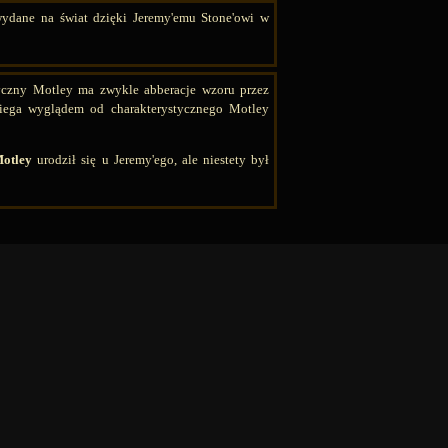
wydane na świat dzięki Jeremy'emu Stone'owi w
czny Motley ma zwykle abberacje wzoru przez
iega wyglądem od charakterystycznego Motley
otley
urodził się u Jeremy'ego, ale niestety był