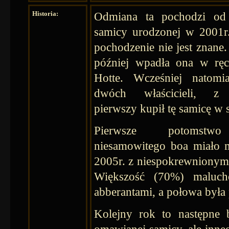
Historia:
Odmiana ta pochodzi od p
samicy urodzonej w 2001r.,
pochodzenie nie jest znane.
później wpadła ona w ręc
Hotte. Wcześniej natomia
dwóch właścicieli, z 
pierwszy kupił tę samicę w 
Pierwsze potomstw
niesamowitego boa miało 
2005r. z niespokrewniony
Większość (70%) maluc
abberantami, a połowa była 
Kolejny rok to następne 
omawianej samicy, ale inne